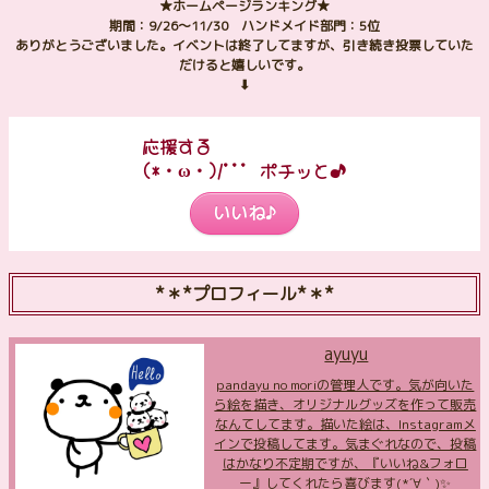
★ホームページランキング★
期間：9/26～11/30 ハンドメイド部門：5位
ありがとうございました。イベントは終了してますが、引き続き投票していた
だけると嬉しいです。
⬇
応援する
(*・ω・)/''' ポチッと♪
いいね♪
*＊*プロフィール*＊*
ayuyu
pandayu no moriの管理人です。気が向いた
ら絵を描き、オリジナルグッズを作って販売
なんてしてます。描いた絵は、Instagramメ
インで投稿してます。気まぐれなので、投稿
はかなり不定期ですが、『いいね&フォロ
ー』してくれたら喜びます(*´∀｀)✨