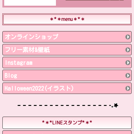
＊*＊menu＊*＊
オンラインショップ
フリー素材&壁紙
Instagram
Blog
Halloween2022(イラスト)
*＊*LINEスタンプ*＊*